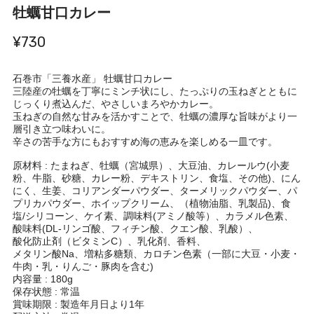
牡蠣甘口カレー
¥730
石巻市「三養水産」 牡蠣甘口カレー
三陸産の牡蠣を丁寧にミンチ状にし、たっぷりの玉ねぎとともに
じっくり煮込んだ、やさしいまろやかカレー。
玉ねぎの自然な甘みを活かすことで、牡蠣の濃厚な旨味がより一
層引き立つ味わいに。
辛さの苦手な方にもおすすめ海の恵みを楽しめる一皿です。
原材料 : たまねぎ、牡蠣（宮城県）、大豆油、カレールウ(小麦
粉、牛脂、砂糖、カレー粉、デキストリン、食塩、その他)、にん
にく、生姜、コリアンダーパウダー、ターメリックパウダー、パ
プリカパウダー、ホイップクリーム、（植物油脂、乳製品)、食
塩/シリコーン、ケイ素、調味料(アミノ酸等）、カラメル色素、
酸味料(DL-リンゴ酸、フィチン酸、クエン酸、乳酸）、
酸化防止剤（ビタミンC）、乳化剤、香料、
メタリン酸Na、増粘多糖類、カロチン色素（一部に大豆・小麦・
牛肉・乳・りんご・豚肉を含む)
内容量 : 180g
保存状態 : 常温
賞味期限 : 製造年月日より1年