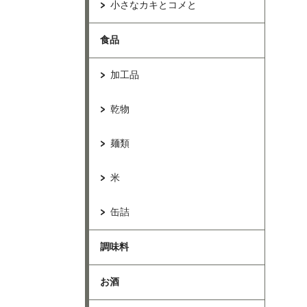
小さなカキとコメと
食品
加工品
乾物
麺類
米
缶詰
調味料
お酒