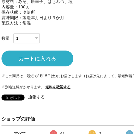
原材料：みそ、唐辛子、はちみつ、塩
内容量：100ｇ
保存状態：冷暗所
賞味期限：製造年月日より３か月
配送方法：常温
数量
カートに入れる
※この商品は、最短で8月15日(土)にお届けします（お届け先によって、最短到
※別途送料がかかります。
送料を確認する
通報する
ショップの評価
すべて
41
0