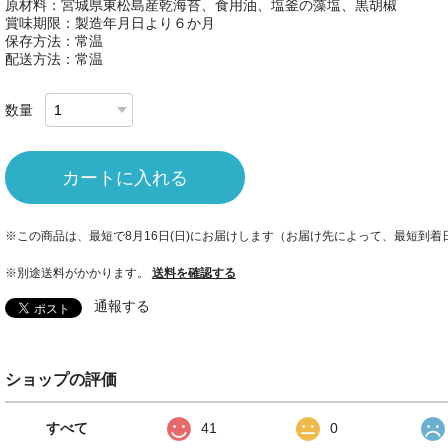
原材料：宮城県東松島産乾海苔、食用油、塩釜の藻塩、黒胡椒
賞味期限：製造年月日より６か月
保存方法：常温
配送方法：常温
数量
カートに入れる
※この商品は、最短で8月16日(日)にお届けします（お届け先によって、最短到
※別途送料がかかります。
送料を確認する
通報する
ショップの評価
すべて
41
0