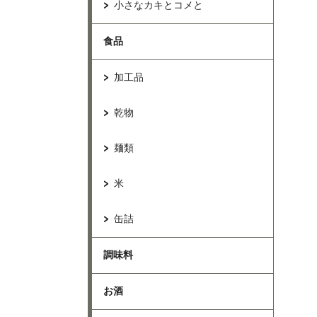
小さなカキとコメと
食品
加工品
乾物
麺類
米
缶詰
調味料
お酒