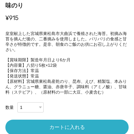
味のり
¥915
皇室献上した宮城県東松島市大曲浜で養殖された海苔。初摘み海
苔を摘んだ後の、二番摘みを使用しました。パリパリの食感と甘
辛さが特徴的です。是非、朝食のご飯のお供にお召し上がりくだ
さい。
【賞味期限】製造年月日より6か月
【内容量】八切り5枚×12袋
【保存方法】常温
【発送状態】常温
【原材料】宮城県東松島産乾のり、昆布、えび、精製塩、本みり
ん、グラニュー糖、醤油、赤唐辛子、調味料（アミノ酸）、甘味
料（ステビア）、（原材料の一部に大豆、小麦含む）
数量
カートに入れる