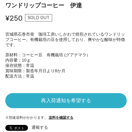
ワンドリップコーヒー 伊達
¥250
SOLD OUT
宮城県石巻市発 珈琲工房いしかわで焙煎されているワンドリッ
プコーヒー。有機栽培の豆を使用しており、爽やかな酸味が特徴
です。
原材料：コーヒー豆 有機栽培 (グアテマラ）
内容量：10ｇ
保存状態：常温
賞味期限：製造年月日より8か月
配送方法：常温
再入荷通知を希望する
※別途送料がかかります。
送料を確認する
通報する