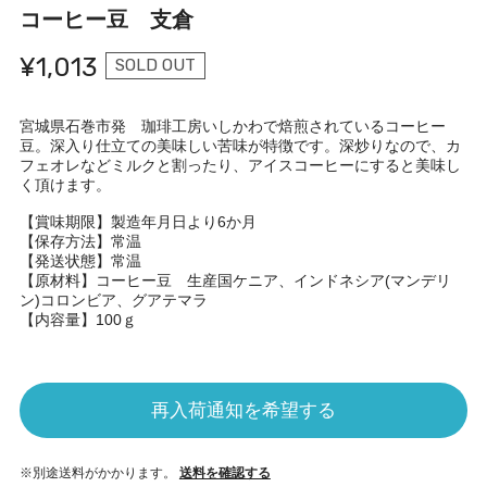
コーヒー豆 支倉
¥1,013
SOLD OUT
宮城県石巻市発 珈琲工房いしかわで焙煎されているコーヒー
豆。深入り仕立ての美味しい苦味が特徴です。深炒りなので、カ
フェオレなどミルクと割ったり、アイスコーヒーにすると美味し
く頂けます。
【賞味期限】製造年月日より6か月
【保存方法】常温
【発送状態】常温
【原材料】コーヒー豆 生産国ケニア、インドネシア(マンデリ
ン)コロンビア、グアテマラ
【内容量】100ｇ
再入荷通知を希望する
※別途送料がかかります。
送料を確認する