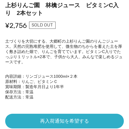
上杉りんご園 林檎ジュース ビタミンC入
り 2本セット
¥2,756
SOLD OUT
土づくりを大切にする、大郷町の上杉りんご園のりんごジュー
ス。天然の完熟堆肥を使用して、微生物のちからを蓄えた土を厚
く敷き詰めた畑で、りんごを育てています。ビタミンC入りでた
っぷり１リットル×2本で、子供から大人、みんなで楽しめるジュ
ースです。
内容詳細：リンゴジュース1000ml×２本
原材料：りんご、ビタミンＣ
賞味期限：製造年月日より1年半
保存方法：常温
配送方法：常温
再入荷通知を希望する