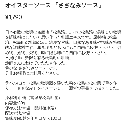
オイスターソース 「さざなみソース」
¥1,790
日本有数の牡蠣の名産地「松島湾」。その松島湾の美味しい牡蠣
を調味料にしたいと思い作った牡蠣エキスです。原材料は松島
湾、松島町の牡蠣のみ。濃厚な旨味、自然なあま味や塩味が特徴
的な調味料です。和食洋食どちらにもご自由にお使い下さい。炒
め物、煮物、焼物、時に隠し味にご自由にお使い下さい。
水揚げ量に数限り有る松島町の牡蠣。
漁師さんにわけていただき作った、
希少な"さざなみソース"です。
是非お料理にご利用ください。
ラベルには、松島の牡蠣殻を砕いた粉を松島の松の葉で筆を作
り、［さざなみ］をイメージし、一瓶ずつ手書きで描きました。
原材料:牡蠣（宮城県松島町産）
内容量:50g
保存方法:常温（開封後冷蔵）
配送方法:常温
賞味期限:製造年月日から180日