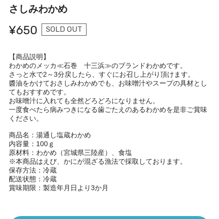
さしみわかめ
¥650
SOLD OUT
【商品説明】
わかめのメッカ≪石巻 十三浜≫のブランドわかめです。
さっと水で2～3分戻したら、すぐにお召し上がり頂けます。
醬油をかけておさしみわかめでも、お味噌汁やスープの具材とし
てもおすすめです。
お味噌汁に入れても全然どろどろになりません。
一度食べたら病みつきになる歯ごたえのあるわかめを是非ご賞味
ください。
商品名：湯通し塩蔵わかめ
内容量：100ｇ
原材料：わかめ（宮城県三陸産）、食塩
※本商品はえび、かにが混ざる漁法で採取しております。
保存方法：冷蔵
配送状態：冷蔵
賞味期限：製造年月日より3か月